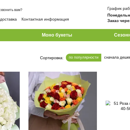
График раб
звонить вам?
Понедельн
 доставка
Контактная информация
Заказ чере
ы
Моно букеты
Сезон
по популярности
сначала деше
Сортировка: