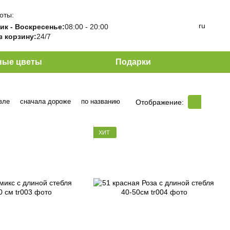
оты:
ru
ик - Воскресенье:
08:00 - 20:00
з корзину:
24/7
ные цветы
Подарки
вле
сначала дороже
по названию
Отображение:
ХИТ